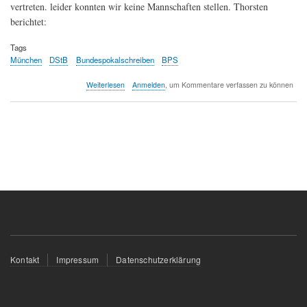
vertreten. leider konnten wir keine Mannschaften stellen. Thorsten
berichtet:
Tags
München
DStB
Bundespokalschreiben
BPS
über
Weiterlesen
Anmelden
, um Kommentare verfassen zu können
Bundespokalschreiben,
Gesamtvorstandssitzung,
150Jahr-
Feier
des
DStB
in
München
Fußzeilenmenü
Kontakt
Impressum
Datenschutzerklärung