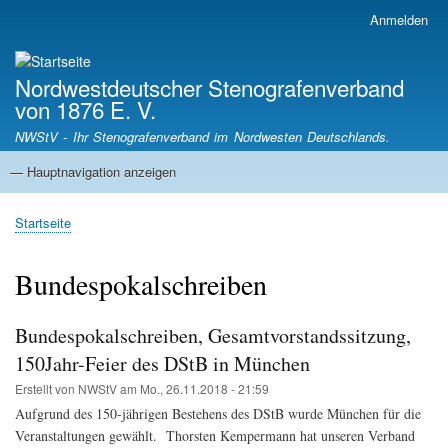
Direkt
Anmelden
Benutzermenü
zum
Inhalt
Nordwestdeutscher Stenografenverband
von 1876 E. V.
NWStV - Ihr Stenografenverband im Nordwesten Deutschlands.
— Hauptnavigation anzeigen
Hauptnavigation
Startseite
Mitgliedsvereine
Termine
Satzung
Startseite
Pfadnavigation
Bundespokalschreiben
Bundespokalschreiben, Gesamtvorstandssitzung,
150Jahr-Feier des DStB in München
Erstellt von
NWStV
am
Mo., 26.11.2018 - 21:59
Aufgrund des 150-jährigen Bestehens des DStB wurde München für die
Veranstaltungen gewählt. Thorsten Kempermann hat unseren Verband