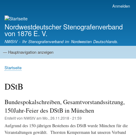
Direkt
Anmelden
Benutzermenü
zum
Inhalt
Nordwestdeutscher Stenografenverband
von 1876 E. V.
NWStV - Ihr Stenografenverband im Nordwesten Deutschlands.
— Hauptnavigation anzeigen
Hauptnavigation
Startseite
Mitgliedsvereine
Termine
Satzung
Startseite
Pfadnavigation
DStB
Bundespokalschreiben, Gesamtvorstandssitzung,
150Jahr-Feier des DStB in München
Erstellt von
NWStV
am
Mo., 26.11.2018 - 21:59
Aufgrund des 150-jährigen Bestehens des DStB wurde München für die
Veranstaltungen gewählt. Thorsten Kempermann hat unseren Verband