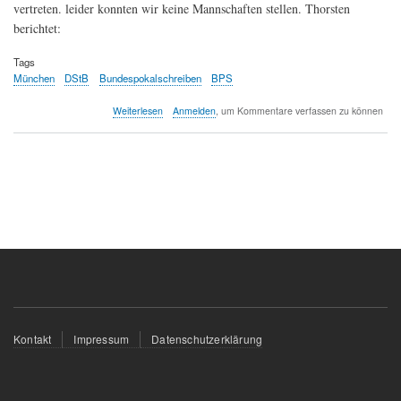
vertreten. leider konnten wir keine Mannschaften stellen. Thorsten
berichtet:
Tags
München
DStB
Bundespokalschreiben
BPS
über
Weiterlesen
Anmelden
, um Kommentare verfassen zu können
Bundespokalschreiben,
Gesamtvorstandssitzung,
150Jahr-
Feier
des
DStB
in
München
Fußzeilenmenü
Kontakt
Impressum
Datenschutzerklärung