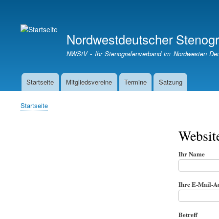
Benutzermenü
Nordwestdeutscher Stenogr
NWStV - Ihr Stenografenverband im Nordwesten Deu
Startseite
Mitgliedsvereine
Termine
Satzung
Hauptnavigation
Startseite
Pfadnavigation
Websit
Ihr Name
Ihre E-Mail-A
Betreff