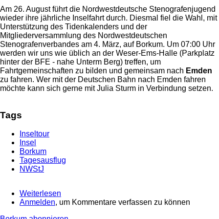
Am 26. August führt die Nordwestdeutsche Stenografenjugend
wieder ihre jährliche Inselfahrt durch. Diesmal fiel die Wahl, mit
Unterstützung des Tidenkalenders und der
Mitgliederversammlung des Nordwestdeutschen
Stenografenverbandes am 4. März, auf Borkum. Um 07:00 Uhr
werden wir uns wie üblich an der Weser-Ems-Halle (Parkplatz
hinter der BFE - nahe Unterm Berg) treffen, um
Fahrtgemeinschaften zu bilden und gemeinsam nach
Emden
zu fahren. Wer mit der Deutschen Bahn nach Emden fahren
möchte kann sich gerne mit Julia Sturm in Verbindung setzen.
Tags
Inseltour
Insel
Borkum
Tagesausflug
NWStJ
Weiterlesen
über
Anmelden
, um Kommentare verfassen zu können
Borkum-
Ausflug
Borkum abonnieren