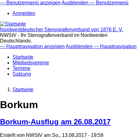
Direkt
— Benutzermenü anzeigen
Ausblenden — Benutzermenü
zum
Benutzermenü
Anmelden
Inhalt
Nordwestdeutscher Stenografenverband von 1876 E. V.
NWStV - Ihr Stenografenverband im Nordwesten
Deutschlands.
— Hauptnavigation anzeigen
Ausblenden — Hauptnavigation
Hauptnavigation
Startseite
Mitgliedsvereine
Termine
Satzung
Startseite
Pfadnavigation
Borkum
Borkum-Ausflug am 26.08.2017
Erstellt von
NWStV
am
So., 13.08.2017 - 19:58