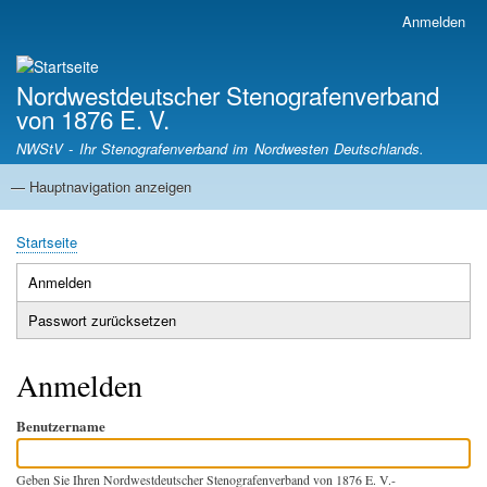
Direkt
Anmelden
Benutzermenü
zum
Inhalt
Nordwestdeutscher Stenografenverband
von 1876 E. V.
NWStV - Ihr Stenografenverband im Nordwesten Deutschlands.
— Hauptnavigation anzeigen
Hauptnavigation
Startseite
Mitgliedsvereine
Termine
Satzung
Startseite
Pfadnavigation
Anmelden
(aktiver
Primäre
Reiter)
Passwort zurücksetzen
Reiter
Anmelden
Benutzername
Geben Sie Ihren Nordwestdeutscher Stenografenverband von 1876 E. V.-