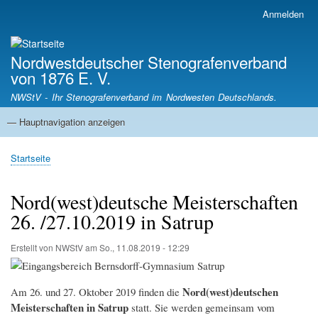
Direkt
Anmelden
Benutzermenü
zum
Inhalt
Nordwestdeutscher Stenografenverband
von 1876 E. V.
NWStV - Ihr Stenografenverband im Nordwesten Deutschlands.
— Hauptnavigation anzeigen
Hauptnavigation
Startseite
Mitgliedsvereine
Termine
Satzung
Startseite
Pfadnavigation
Nord(west)deutsche Meisterschaften
26. /27.10.2019 in Satrup
Erstellt von
NWStV
am
So., 11.08.2019 - 12:29
Nord(west)deutschen
Am 26. und 27. Oktober 2019 finden die
Meisterschaften in Satrup
statt. Sie werden gemeinsam vom